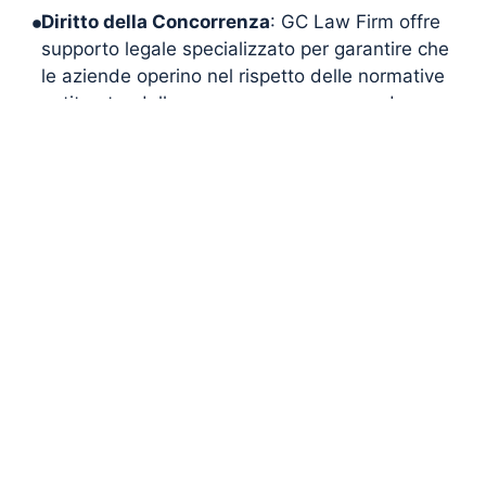
Diritto della Concorrenza
: GC Law Firm offre
supporto legale specializzato per garantire che
le aziende operino nel rispetto delle normative
antitrust e della concorrenza, prevenendo
pratiche commerciali scorrette e promuovendo
un ambiente competitivo leale.
Sostenibilità e Responsabilità Sociale
: In un
contesto in cui la sostenibilità è sempre più
prioritaria, GC Law Firm fornisce consulenza su
come integrare pratiche sostenibili nelle
operazioni aziendali, aiutando i clienti a
rispondere alle aspettative crescenti di
investitori e consumatori.
Approfondimenti